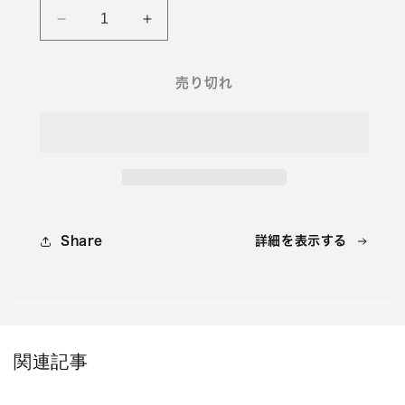
く
No.363
No.363
月
月
刊
刊
売り切れ
や
や
い
い
ま
ま
2025
2025
年
年
1/2
1/2
月
月
号
号
Share
詳細を表示する
の
の
数
数
量
量
を
を
減
増
関連記事
ら
や
す
す