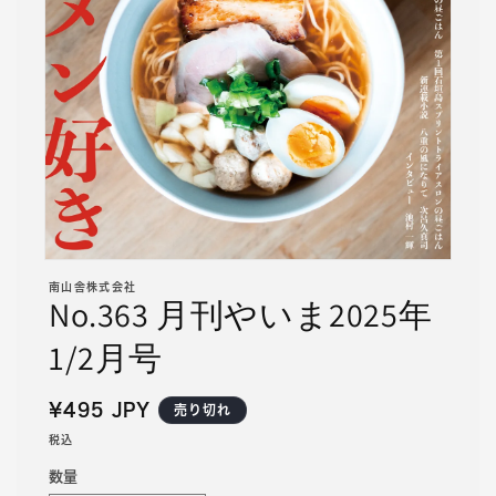
モ
ー
南山舎株式会社
No.363 月刊やいま2025年
ダ
ル
1/2月号
で
メ
デ
ィ
通
¥495 JPY
売り切れ
ア
常
税込
(1)
価
を
数量
開
格