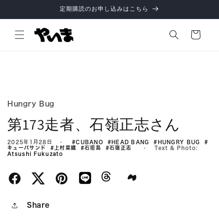
コンテ
定期購読のお申し込みはこちら
ンツに
進む
カ
ー
ト
Hungry Bug
第173走者、石嶺正志さん
2025年1月28日
#CUBANO
#HEAD BANG
#HUNGRY BUG
#
キューバサンド
#上村菜織
#石垣島
#石嶺正志
Text & Photo:
Atsushi Fukuzato
Share