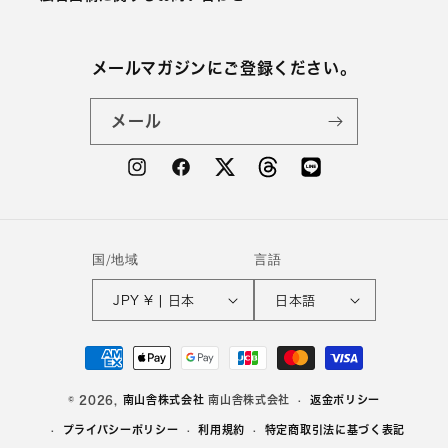
メールマガジンにご登録ください。
メール
Instagram
Facebook
Twitter
Line
Threads
国/地域
言語
JPY ¥ | 日本
日本語
決
済
方
© 2026,
南山舎株式会社
南山舎株式会社
返金ポリシー
法
プライバシーポリシー
利用規約
特定商取引法に基づく表記