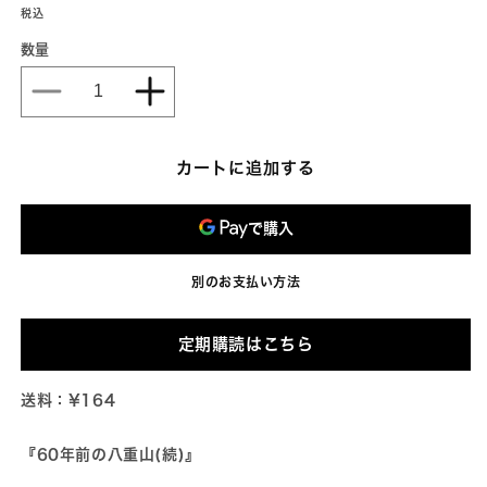
(1)
常
税込
を
価
開
数量
格
く
No.348
No.348
月
月
刊
刊
カートに追加する
や
や
い
い
ま
ま
2023
2023
年
年
別のお支払い方法
9
9
月
月
定期購読はこちら
号
号
の
の
送料：¥164
数
数
量
量
『60年前の八重山(続)』
を
を
減
増