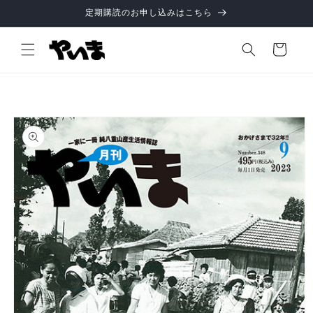
コンテ
定期購読のお申し込みはこちら
ンツに
進む
カ
ー
ト
商品情
報にス
キップ