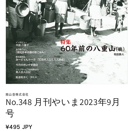
モ
ー
南山舎株式会社
ダ
No.348 月刊やいま2023年9月
ル
で
号
メ
デ
ィ
通
¥495 JPY
ア