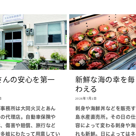
さんの安心を第一
新鮮な海の幸を毎
わえる
日
2026年7月1日
険事務所は大同火災とあん
刺身や海鮮丼などを販売す
命の代理店。自動車保険や
島水産直売所。その日の仕
険、傷害や賠償、旅行など
容によって変わる刺身や海
を多岐にわたって用意してい
れも新鮮。日によってはネ