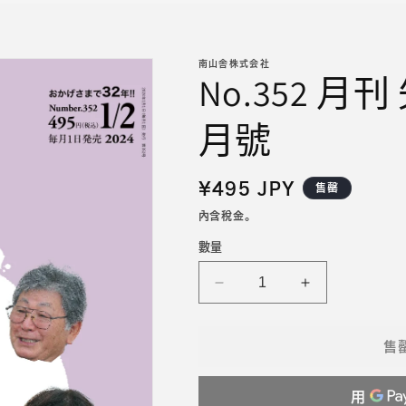
南山舎株式会社
No.352 月刊
月號
定
¥495 JPY
售罄
價
內含稅金。
數量
No.352
No.352
月
月
刊
刊
售
矢
矢
馬
馬
2024
2024