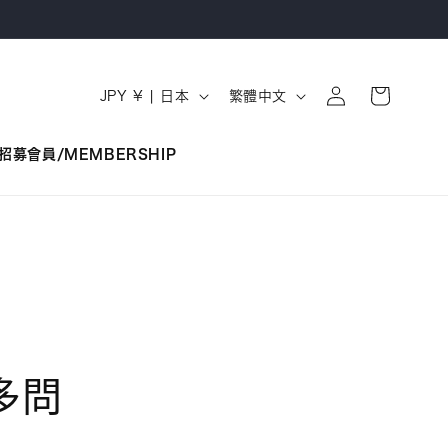
購
登
國
語
物
JPY ¥ | 日本
繁體中文
入
家
言
車
/
招募會員/MEMBERSHIP
地
區
多問