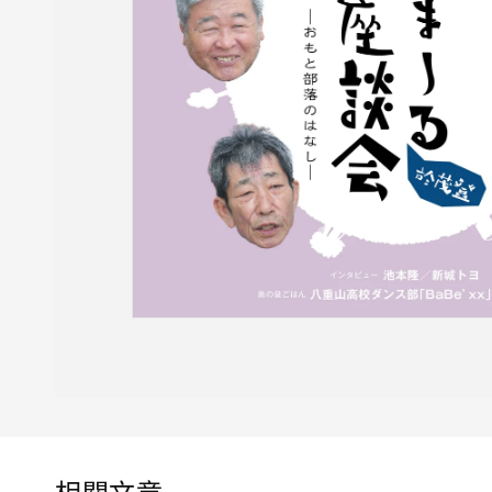
在
互
動
視
窗
中
開
啟