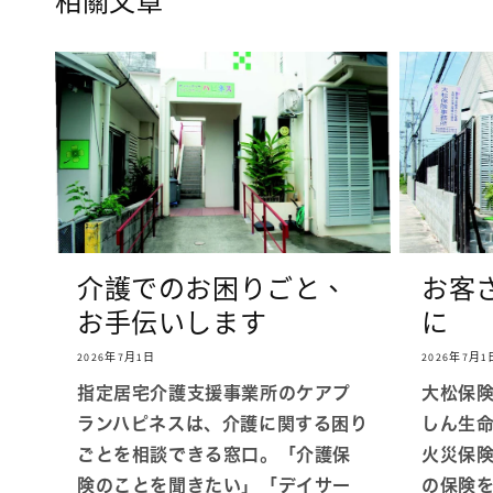
相關文章
多
媒
體
檔
案
1
介護でのお困りごと、
お客
お手伝いします
に
2026年7月1日
2026年7月1
指定居宅介護支援事業所のケアプ
大松保
ランハピネスは、介護に関する困り
しん生
ごとを相談できる窓口。「介護保
火災保
険のことを聞きたい」「デイサー
の保険